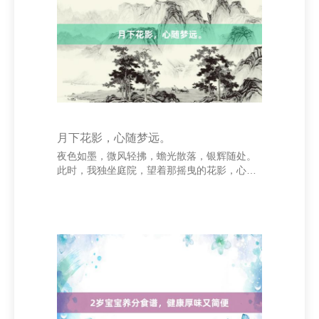
举例，“在三个月内接济品牌有名度20%”比“提
高品牌有名度”更具体、更易评估。 上海柏阳
婕科技有限公司 其次，指标应与企业的举座政
月下花影，心随梦远。
夜色如墨，微风轻拂，蟾光散落，银辉随处。
此时，我独坐庭院，望着那摇曳的花影，心中
泛起一阵尴尬的想绪。 花影在蟾光下显得相配
柔好意思，仿佛是大当然最玄虚的笔触。它们
时而轻舞，时而静立，如同梦中的幻影，引东
谈主瞎想。我闭上眼，任想绪随风飘远，仿佛
跻身于另一个天下，那边有无限的可能与但
愿。 东谈主生如梦，梦中总有未竟的愿望与未
达的逸想。咱们每每在吃力中迷失自我，却在
这么的夜晚，被一缕蟾光、一派花影叫醒。它
领导咱们，不要健忘内心深处的渴慕，不要烧
毁对好意思好生存的追求。 泸州健身训练网 上