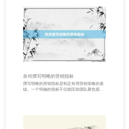
和丰富的实操西宾，肃肃管帐准则、税务战略
及财务处置历程，是非准确完成账务处理、报
表编制与财务分析责任。同期，我不休学习新
学问，紧跟行业动态，晋升本身专科陶冶，以
适当企业发展的需求。 在责任中，我长久坚合
手严谨的格调，防范细节，确保每一笔数据的
准确性与合规性。财务责任容不得半点粗率，
我长久保合
奈何撰写明晰的营销指标
撰写明晰的营销指标是制定有用营销策略的基
础。一个明确的指标不仅能匡助团队聚焦观念
秦皇岛养花网_花卉网_养花知识_花卉图片大
全_花卉图片及名称大全，还能为后续的履行和
评估提供依据。 最初，营销指标应罢黜
SMART原则，即具体（Specific）、可揣测
（Measurable）、可隔断（Achievable）、有
关性（Relevant）和无意限（Time-bound）。