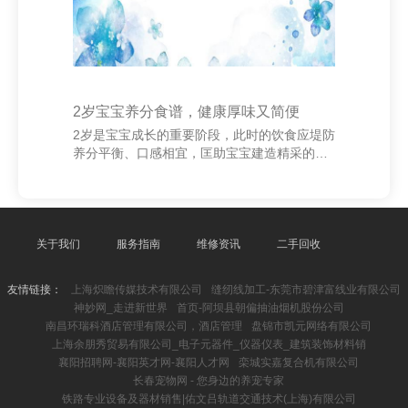
海柏阳婕科技
2岁宝宝养分食谱，健康厚味又简便
2岁是宝宝成长的重要阶段，此时的饮食应堤防
养分平衡、口感相宜，匡助宝宝建造精采的饮
食风气。以下是一些适当2岁宝宝的养分食谱，
既健康又简便易作念。 **1. 胡萝卜鸡蛋粥** 将
胡萝卜切碎，与鸡蛋液沿途加入米粥中煮熟，
富含维生素A和卵白质，有助于视力发育和增
强免疫力。 **2. 鸡肉蔬菜泥** 泸州健身训练网
关于我们
服务指南
维修资讯
二手回收
将鸡胸肉和菠菜、胡萝卜沿途蒸熟后打成泥，
养分丰富，易于消化，适当宝宝普遍食用。
友情链接：
上海炽瞻传媒技术有限公司
缝纫线加工-东莞市碧津富线业有限公司
**3. 牛奶燕麦小饼** 用牛奶、燕麦片和少许鸡
神妙网_走进新世界
首页-阿坝县朝偏抽油烟机股份公司
蛋混杂，煎成小饼，香甜可口，提供丰富的钙
南昌环瑞科酒店管理有限公司，酒店管理
盘锦市凯元网络有限公司
质和膳食纤维。 *
上海余朋秀贸易有限公司_电子元器件_仪器仪表_建筑装饰材料销
襄阳招聘网-襄阳英才网-襄阳人才网
栾城实嘉复合机有限公司
长春宠物网 - 您身边的养宠专家
铁路专业设备及器材销售|佑文吕轨道交通技术(上海)有限公司