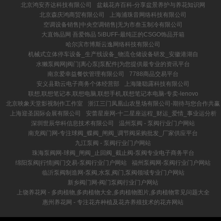
北京鸿安齐达科技有限公司
盆栽花卉百科-分享盆景养护与养花知识网
北京森庆鸿商贸有限公司
上海浦珠音网络科技有限公司
空调设备销售|中央空调销售|无为市叁玉制冷有限公司
大直饰品网 吾爱饰品 5iBUFF-最纯正的CSGO饰品开箱
哈尔滨市博斯云逸网络科技有限公司
机械式立体停车设备_生产线设备_物流仓储设备研发_安徽港湖自
水獭泵阀网|阀门|离心泵|泵配件|为您提供最专业的资讯平台
南京爱幸益餐饮管理有限公司
7788商品交易平台
安义县勤云电子商务个体经营部
上海隆聪露科技有限公司
联想,联想笔记本,联想电脑,联想手机,联想笔记本电脑-专卖-lenovo
北京映象天堂影视制作工作室
浙江三门凤凰山农垦场有限公司-期待与您合作共赢
上海迎圣国际会展有限公司
安蕾星座网-十二星座运程_财运_爱情_事业运分析
深圳世辰华科信息技术有限公司
温州泵阀 - 泵阀行业门户网站
南充阀门网-专注球阀_蝶阀_闸阀_调节阀采购批发_厂家供应平台
九江泵阀 - 泵阀行业门户网站
珠海泵阀网-球阀_闸阀_止回阀_截止阀-泵阀专业电子商务平台
绵阳泵阀|行情|阀门交易-泵阀行业门户网站
福州泵阀网-泵阀行业门户网站
临沂泵阀制造网-泵阀,水泵,阀门,泵阀领域专业门户网站
新乡阀门网-阀门泵阀行业门户网站
上饶养花网 - 多肉植物,多肉植物大全,多肉植物图片,多肉植物常见问题大全
惠州养花网 - 专注花卉种植及花卉养殖技术的花卉网站